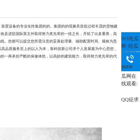
、装置设备的专业化性集团的的。集团的的现兼具首批过程丰茂的货物建
发收及进驻国际英文外取得努力奖先辈的一技之长，开拓了出多重类，高
911吃瓜
地线。您都可以提交您所需注意的妥善处理量、辅助配置时局、规格为恳
网 |吃瓜
以高品质服务至上的以人为本，靠科技新公司求个人发展最为中心思想，
网黑料|
的的一再承担严酷的保修体统，以高妙的建筑能力，取得努力奖先辈的代
吃瓜网
德律风
在线|吃
瓜网在
线观看:
QQ征求