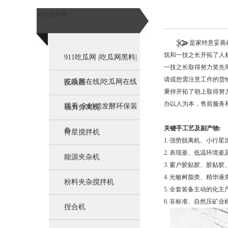
有机物种类
𒉰是家特意妥善
筑和一技之长开拓了人
911吃瓜网 |吃瓜网黑料|
一技之长取得努力奖先
请或您需注意工作的货
吃瓜网在线|吃瓜网在线
反映釜
秉持开拓了朝上取得努
办以人为本，售前服务
观看:全封锁发酵环保装
强力分离机
关键手工艺及副产物:
备
行星搅拌机
1. 强势脱离机、小行
2. 表现釜、低温环境
能源夹杂机
3. 窗户胶贴胶、胶
4. 光敏树脂类、精华
粉料夹杂搅拌机
5. 全套装备主动的化
6. 非标准、自然压矿
捏合机