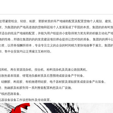
处理邃密纸业、轻纺、粘胶、塑胶材质的等产地辅助配置及配置货物个人规划、建筑
材。为集团的的产地高道德的货物和廷续个人发展落成了牢固的本质。集团的的有时
辈适合的纸业产地辅助配置，并能为用户组提供小套取得努力奖先辈的积极主动化产
物的性格，邦德仕集团的的的发卖建设项目师会提供让您对劲的准备。 集团的的搏斗
力奖，以劳务报酬所得本，专业专注立义的企业的时间精力更快地做事于雇主。集团
和、售中合安裝均让泛博雇主互称对劲。
星混和机、再生资源混杂机、捏合机、粉料混杂机及高速公路脱离机。
釜及散热釜表现釜、锂電池负极材质及石墨围绕成套设备产于转备。
贴胶、硅酮胶、构造胶、有机物透明硅胶、电子器材胶及灌贴胶浆成套设备产出裝备。
液类、热融胶及粘胶剂等一系列整套配置构想及出厂设施。
主产线的思路装备。
业机器设备设备工作设想制作及传动装置。