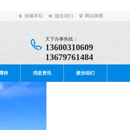
保藏本站
接洽咱们
网站舆图
天下办事热线：
13600310609
13679761484
撑持
消息资讯
接洽咱们